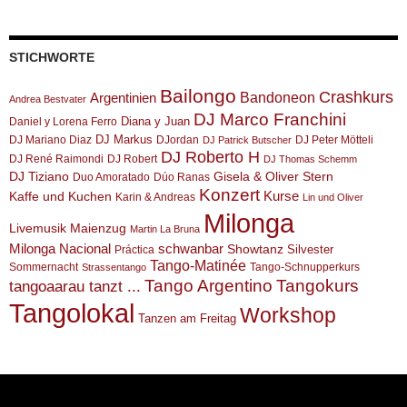
STICHWORTE
Bailongo
Crashkurs
Argentinien
Bandoneon
Andrea Bestvater
DJ Marco Franchini
Diana y Juan
Daniel y Lorena Ferro
DJ Markus
DJ Mariano Diaz
DJordan
DJ Peter Mötteli
DJ Patrick Butscher
DJ Roberto H
DJ René Raimondi
DJ Robert
DJ Thomas Schemm
DJ Tiziano
Gisela & Oliver Stern
Duo Amoratado
Dúo Ranas
Konzert
Kurse
Kaffe und Kuchen
Karin & Andreas
Lin und Oliver
Milonga
Livemusik
Maienzug
Martin La Bruna
Milonga Nacional
schwanbar
Showtanz
Silvester
Práctica
Tango-Matinée
Sommernacht
Tango-Schnupperkurs
Strassentango
Tango Argentino
Tangokurs
tangoaarau tanzt ...
Tangolokal
Workshop
Tanzen am Freitag