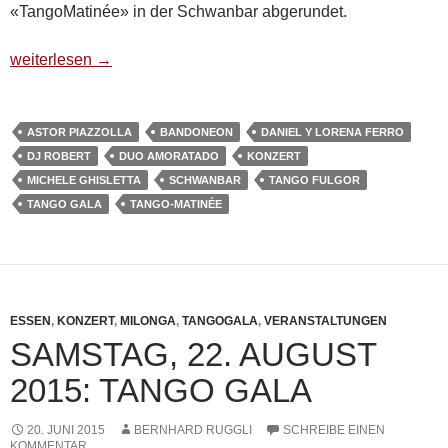
«TangoMatinée» in der Schwanbar abgerundet.
Rückblick auf die «TangoGala» vom Samstag 22. August und
weiterlesen
→
ASTOR PIAZZOLLA
BANDONEON
DANIEL Y LORENA FERRO
DJ ROBERT
DUO AMORATADO
KONZERT
MICHELE GHISLETTA
SCHWANBAR
TANGO FULGOR
TANGO GALA
TANGO-MATINÉE
ESSEN
,
KONZERT
,
MILONGA
,
TANGOGALA
,
VERANSTALTUNGEN
SAMSTAG, 22. AUGUST
2015: TANGO GALA
20. JUNI 2015
BERNHARD RUGGLI
SCHREIBE EINEN
KOMMENTAR