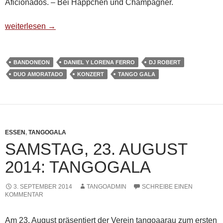
Aficionados. – Bei Häppchen und Champagner.
Samstag, 22. August 2015: Tango Gala
weiterlesen
→
BANDONEON
DANIEL Y LORENA FERRO
DJ ROBERT
DUO AMORATADO
KONZERT
TANGO GALA
ESSEN
,
TANGOGALA
SAMSTAG, 23. AUGUST
2014: TANGOGALA
3. SEPTEMBER 2014
TANGOADMIN
SCHREIBE EINEN
KOMMENTAR
Am 23. August präsentiert der Verein tangoaarau zum ersten