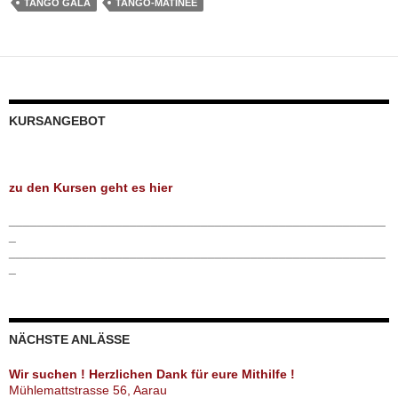
TANGO GALA
TANGO-MATINÉE
KURSANGEBOT
zu den Kursen geht es hier
_____________________________________________________
_
_____________________________________________________
_
NÄCHSTE ANLÄSSE
Wir suchen ! Herzlichen Dank für eure Mithilfe !
Mühlemattstrasse 56, Aarau