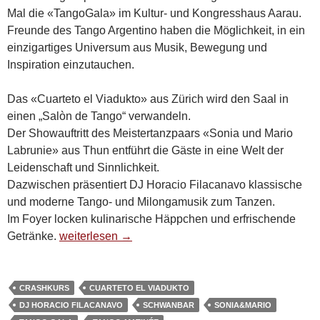
Mal die «TangoGala» im Kultur- und Kongresshaus Aarau.
Freunde des Tango Argentino haben die Möglichkeit, in ein
einzigartiges Universum aus Musik, Bewegung und
Inspiration einzutauchen.
Das «Cuarteto el Viadukto» aus Zürich wird den Saal in
einen „Salòn de Tango“ verwandeln.
Der Showauftritt des Meistertanzpaars «Sonia und Mario
Labrunie» aus Thun entführt die Gäste in eine Welt der
Leidenschaft und Sinnlichkeit.
Dazwischen präsentiert DJ Horacio Filacanavo klassische
und moderne Tango- und Milongamusik zum Tanzen.
Im Foyer locken kulinarische Häppchen und erfrischende
Samstag, 23. August 2014: TangoGala
Getränke.
weiterlesen
→
CRASHKURS
CUARTETO EL VIADUKTO
DJ HORACIO FILACANAVO
SCHWANBAR
SONIA&MARIO