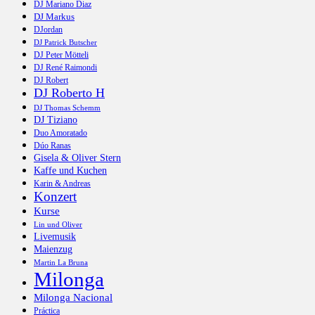
DJ Mariano Diaz
DJ Markus
DJordan
DJ Patrick Butscher
DJ Peter Mötteli
DJ René Raimondi
DJ Robert
DJ Roberto H
DJ Thomas Schemm
DJ Tiziano
Duo Amoratado
Dúo Ranas
Gisela & Oliver Stern
Kaffe und Kuchen
Karin & Andreas
Konzert
Kurse
Lin und Oliver
Livemusik
Maienzug
Martin La Bruna
Milonga
Milonga Nacional
Práctica