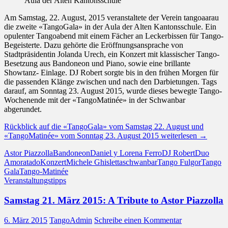
Aula der Alten Kantonsschule
Am Samstag, 22. August, 2015 veranstaltete der Verein tangoaarau
die zweite «TangoGala» in der Aula der Alten Kantonsschule. Ein
opulenter Tangoabend mit einem Fächer an Leckerbissen für Tango-
Begeisterte. Dazu gehörte die Eröffnungsansprache von
Stadtpräsidentin Jolanda Urech, ein Konzert mit klassischer Tango-
Besetzung aus Bandoneon und Piano, sowie eine brillante
Showtanz- Einlage. DJ Robert sorgte bis in den frühen Morgen für
die passenden Klänge zwischen und nach den Darbietungen. Tags
darauf, am Sonntag 23. August 2015, wurde dieses bewegte Tango-
Wochenende mit der «TangoMatinée» in der Schwanbar
abgerundet.
Rückblick auf die «TangoGala» vom Samstag 22. August und
«TangoMatinée» vom Sonntag 23. August 2015
weiterlesen
→
Astor Piazzolla
Bandoneon
Daniel y Lorena Ferro
DJ Robert
Duo
Amoratado
Konzert
Michele Ghisletta
schwanbar
Tango Fulgor
Tango
Gala
Tango-Matinée
Veranstaltungstipps
Samstag 21. März 2015: A Tribute to Astor Piazzolla
6. März 2015
TangoAdmin
Schreibe einen Kommentar