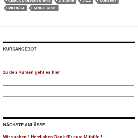
GISELA & OLIVER STERN
GITARRE
JAZZ
KONZERT
MILONGA
TANGO-KURS
KURSANGEBOT
zu den Kursen geht es hier
_____________________________________________________
_
_____________________________________________________
_
NÄCHSTE ANLÄSSE
Wir suchen ! Herzlichen Dank für eure Mithilfe !