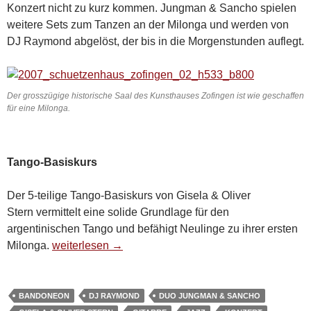
Konzert nicht zu kurz kommen. Jungman & Sancho spielen
weitere Sets zum Tanzen an der Milonga und werden von
DJ Raymond abgelöst, der bis in die Morgenstunden auflegt.
Der grosszügige historische Saal des Kunsthauses Zofingen ist wie geschaffen
für eine Milonga.
Tango-Basiskurs
Der 5-teilige Tango-Basiskurs von Gisela & Oliver
Stern vermittelt eine solide Grundlage für den
argentinischen Tango und befähigt Neulinge zu ihrer ersten
Samstag, 12. Dezember 2015: Konzert und Milonga 
Milonga.
weiterlesen
→
BANDONEON
DJ RAYMOND
DUO JUNGMAN & SANCHO