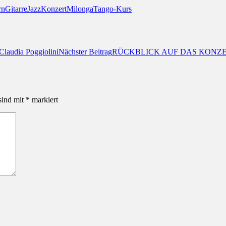
rn
Gitarre
Jazz
Konzert
Milonga
Tango-Kurs
laudia Poggiolini
Nächster Beitrag
RÜCKBLICK AUF DAS KONZ
sind mit
*
markiert