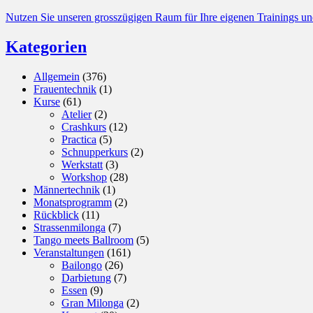
Nutzen Sie unseren grosszügigen Raum für Ihre eigenen Trainings un
Kategorien
Allgemein
(376)
Frauentechnik
(1)
Kurse
(61)
Atelier
(2)
Crashkurs
(12)
Practica
(5)
Schnupperkurs
(2)
Werkstatt
(3)
Workshop
(28)
Männertechnik
(1)
Monatsprogramm
(2)
Rückblick
(11)
Strassenmilonga
(7)
Tango meets Ballroom
(5)
Veranstaltungen
(161)
Bailongo
(26)
Darbietung
(7)
Essen
(9)
Gran Milonga
(2)