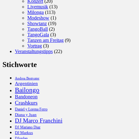
Konzert
(20)
Livemusik
(13)
Milonga
(113)
Modeshow
(1)
Showtanz
(19)
TangoBall
(2)
TangoGala
(3)
Tanzen am Freitag
(9)
Vortrag
(3)
Veranstaltungstipps
(22)
Stichworte
Andrea Bestvater
Argentinien
Bailongo
Bandoneon
Crashkurs
Daniel y Lorena Ferro
Diana y Juan
DJ Marco Franchini
DJ Mariano Diaz
DJ Markus
DJordan