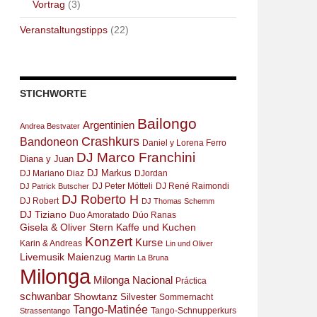
Vortrag
(3)
Veranstaltungstipps
(22)
STICHWORTE
Bailongo
Argentinien
Andrea Bestvater
Crashkurs
Bandoneon
Daniel y Lorena Ferro
DJ Marco Franchini
Diana y Juan
DJ Markus
DJ Mariano Diaz
DJordan
DJ Peter Mötteli
DJ René Raimondi
DJ Patrick Butscher
DJ Roberto H
DJ Robert
DJ Thomas Schemm
DJ Tiziano
Duo Amoratado
Dúo Ranas
Gisela & Oliver Stern
Kaffe und Kuchen
Konzert
Kurse
Karin & Andreas
Lin und Oliver
Livemusik
Maienzug
Martin La Bruna
Milonga
Milonga Nacional
Práctica
schwanbar
Showtanz
Silvester
Sommernacht
Tango-Matinée
Tango-Schnupperkurs
Strassentango