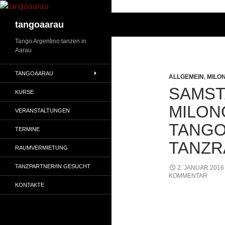
Suchen
tangoaarau
Tango Argentino tanzen in
Aarau
TANGOAARAU
ALLGEMEIN
,
MILO
SAMSTA
KURSE
MILON
VERANSTALTUNGEN
TANGO
TERMINE
TANZ
RAUMVERMIETUNG
TANZPARTNER/IN GESUCHT
2. JANUAR 2016
KOMMENTAR
KONTAKTE