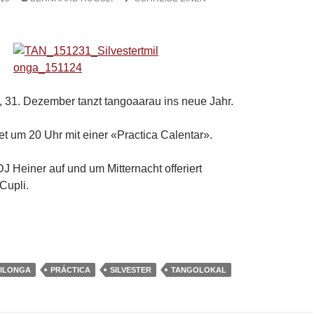
 31. Dezember tanzt tangoaarau ins neue Jahr.
et um 20 Uhr mit einer «Practica Calentar».
DJ Heiner auf und um Mitternacht offeriert
Cupli.
. Dezember 2015: Silvester Milonga
ILONGA
PRÁCTICA
SILVESTER
TANGOLOKAL