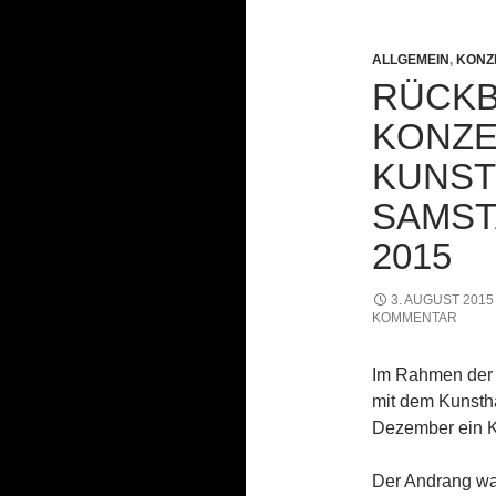
ALLGEMEIN
,
KONZ
RÜCKB
KONZE
KUNST
SAMST
2015
3. AUGUST 2015
KOMMENTAR
Im Rahmen der 
mit dem Kunsth
Dezember ein K
Der Andrang wa