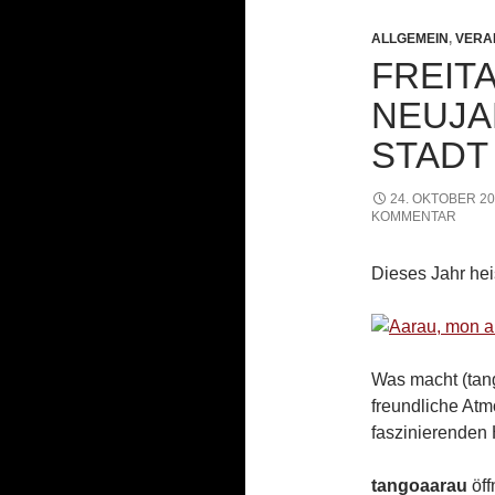
ALLGEMEIN
,
VERA
FREITA
NEUJA
STADT
24. OKTOBER 2
KOMMENTAR
Dieses Jahr hei
Was macht (tang
freundliche At
faszinierenden
tangoaarau
öff