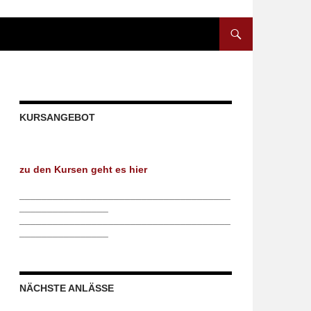
ZUM INHALT SPRINGE
KURSANGEBOT
zu den Kursen geht es hier
______________________________________
________________
______________________________________
________________
NÄCHSTE ANLÄSSE