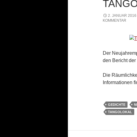
TANGO
2. JANUAR 2016
KOMMENTAR
Der Neujahrempf
den Bericht der
Die Räumlichke
Informationen f
GEDICHTE
N
TANGOLOKAL