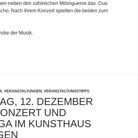
ben neben den zahlreichen Milongueros das Duo
ho. Nach ihrem Konzert spielten die beiden zum
robe der Musik.
UF DAS KONZERT UND MILONGA IM KUNSTHAUS ZOFINGEN
A
,
VERANSTALTUNGEN
,
VERANSTALTUNGSTIPPS
AG, 12. DEZEMBER
 KONZERT UND
GA IM KUNSTHAUS
GEN