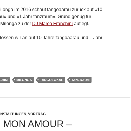
Milonga im 2016 schaut tangoaarau zurück auf «10
au» und «1 Jahr tanzraum». Grund genug für
 Milonga zu der
DJ Marco Franchini
auflegt.
ossen wir an auf 10 Jahre tangoaarau und 1 Jahr
nuar 2016: Milonga -10 Jahre tangoaarau und 1 Jahr tanzraum
CHINI
MILONGA
TANGOLOKAL
TANZRAUM
NSTALTUNGEN
,
VORTRAG
 MON AMOUR –