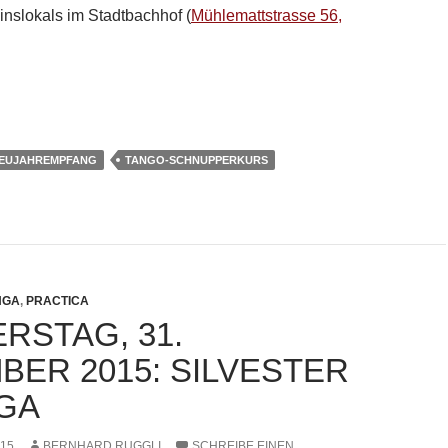
nslokals im Stadtbachhof (
Mühlemattstrasse 56,
uar 2016: Neujahrsempfang der Stadt Aarau
EUJAHREMPFANG
TANGO-SCHNUPPERKURS
NGA
,
PRACTICA
RSTAG, 31.
BER 2015: SILVESTER
GA
015
BERNHARD RUGGLI
SCHREIBE EINEN