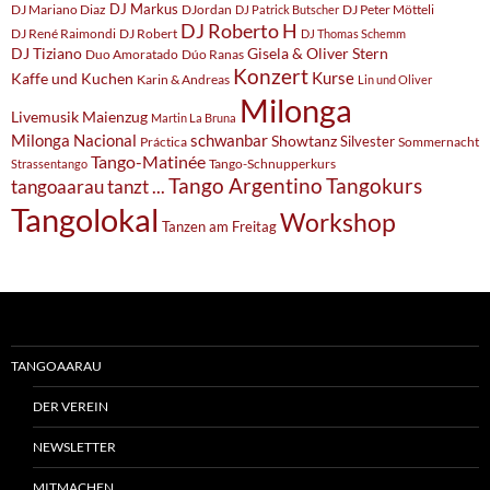
DJ Markus
DJ Mariano Diaz
DJordan
DJ Peter Mötteli
DJ Patrick Butscher
DJ Roberto H
DJ René Raimondi
DJ Robert
DJ Thomas Schemm
DJ Tiziano
Gisela & Oliver Stern
Duo Amoratado
Dúo Ranas
Konzert
Kurse
Kaffe und Kuchen
Karin & Andreas
Lin und Oliver
Milonga
Livemusik
Maienzug
Martin La Bruna
Milonga Nacional
schwanbar
Showtanz
Silvester
Práctica
Sommernacht
Tango-Matinée
Tango-Schnupperkurs
Strassentango
Tangokurs
Tango Argentino
tangoaarau tanzt ...
Tangolokal
Workshop
Tanzen am Freitag
TANGOAARAU
DER VEREIN
NEWSLETTER
MITMACHEN