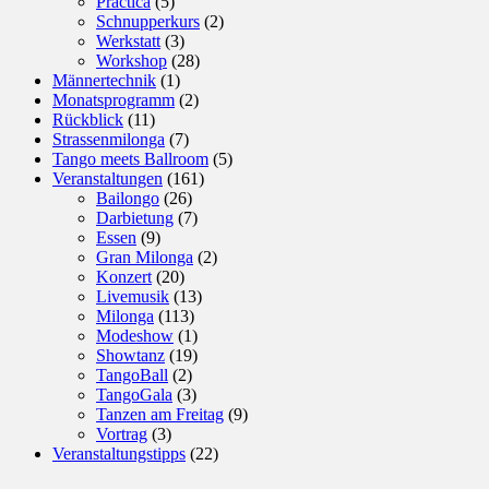
Practica
(5)
Schnupperkurs
(2)
Werkstatt
(3)
Workshop
(28)
Männertechnik
(1)
Monatsprogramm
(2)
Rückblick
(11)
Strassenmilonga
(7)
Tango meets Ballroom
(5)
Veranstaltungen
(161)
Bailongo
(26)
Darbietung
(7)
Essen
(9)
Gran Milonga
(2)
Konzert
(20)
Livemusik
(13)
Milonga
(113)
Modeshow
(1)
Showtanz
(19)
TangoBall
(2)
TangoGala
(3)
Tanzen am Freitag
(9)
Vortrag
(3)
Veranstaltungstipps
(22)