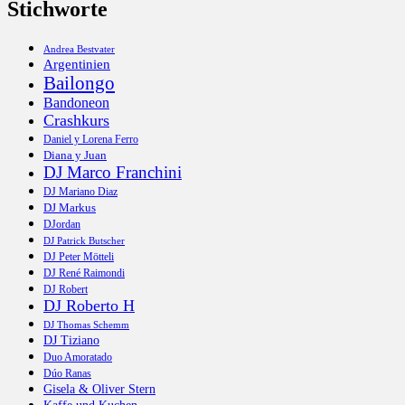
Stichworte
Andrea Bestvater
Argentinien
Bailongo
Bandoneon
Crashkurs
Daniel y Lorena Ferro
Diana y Juan
DJ Marco Franchini
DJ Mariano Diaz
DJ Markus
DJordan
DJ Patrick Butscher
DJ Peter Mötteli
DJ René Raimondi
DJ Robert
DJ Roberto H
DJ Thomas Schemm
DJ Tiziano
Duo Amoratado
Dúo Ranas
Gisela & Oliver Stern
Kaffe und Kuchen