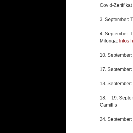
Covid-Zertifika
3. September: T
4. September: T
Milonga:
Infos h
10. September: 
17. September: 
18. September: 
18. + 19. Sept
Camillis
24. September: