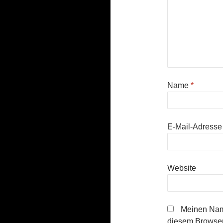
Name
*
E-Mail-Adress
Website
Meinen Nam
diesem Browser