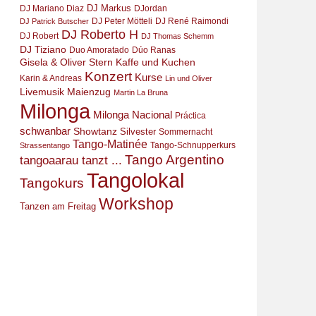
DJ Markus
DJ Mariano Diaz
DJordan
DJ Peter Mötteli
DJ René Raimondi
DJ Patrick Butscher
DJ Roberto H
DJ Robert
DJ Thomas Schemm
DJ Tiziano
Duo Amoratado
Dúo Ranas
Gisela & Oliver Stern
Kaffe und Kuchen
Konzert
Kurse
Karin & Andreas
Lin und Oliver
Livemusik
Maienzug
Martin La Bruna
Milonga
Milonga Nacional
Práctica
schwanbar
Showtanz
Silvester
Sommernacht
Tango-Matinée
Tango-Schnupperkurs
Strassentango
Tango Argentino
tangoaarau tanzt ...
Tangolokal
Tangokurs
Workshop
Tanzen am Freitag