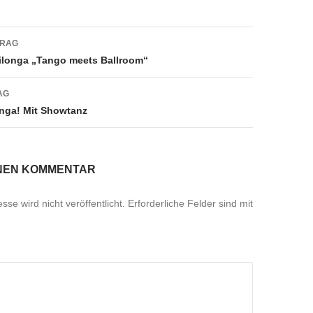
navigation
TRAG
ilonga „Tango meets Ballroom“
AG
onga! Mit Showtanz
INEN KOMMENTAR
se wird nicht veröffentlicht.
Erforderliche Felder sind mit