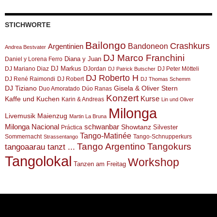
STICHWORTE
Bailongo
Crashkurs
Argentinien
Bandoneon
Andrea Bestvater
DJ Marco Franchini
Diana y Juan
Daniel y Lorena Ferro
DJ Markus
DJ Mariano Diaz
DJordan
DJ Peter Mötteli
DJ Patrick Butscher
DJ Roberto H
DJ René Raimondi
DJ Robert
DJ Thomas Schemm
DJ Tiziano
Gisela & Oliver Stern
Duo Amoratado
Dúo Ranas
Konzert
Kurse
Kaffe und Kuchen
Karin & Andreas
Lin und Oliver
Milonga
Livemusik
Maienzug
Martin La Bruna
Milonga Nacional
schwanbar
Showtanz
Silvester
Práctica
Tango-Matinée
Sommernacht
Tango-Schnupperkurs
Strassentango
Tango Argentino
Tangokurs
tangoaarau tanzt ...
Tangolokal
Workshop
Tanzen am Freitag