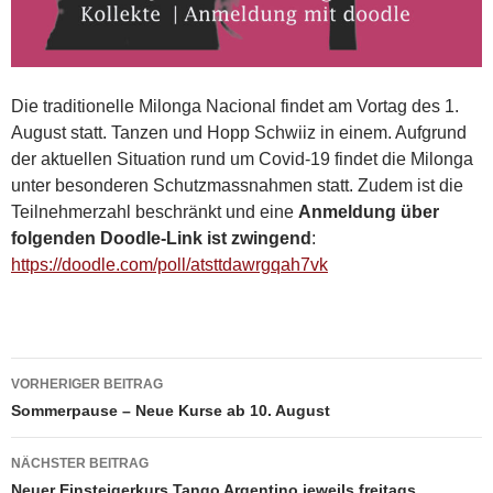
Die traditionelle Milonga Nacional findet am Vortag des 1.
August statt. Tanzen und Hopp Schwiiz in einem. Aufgrund
der aktuellen Situation rund um Covid-19 findet die Milonga
unter besonderen Schutzmassnahmen statt. Zudem ist die
Teilnehmerzahl beschränkt und eine
Anmeldung über
folgenden Doodle-Link ist zwingend
:
https://doodle.com/poll/atsttdawrgqah7vk
Beitragsnavigation
VORHERIGER BEITRAG
Sommerpause – Neue Kurse ab 10. August
NÄCHSTER BEITRAG
Neuer Einsteigerkurs Tango Argentino jeweils freitags