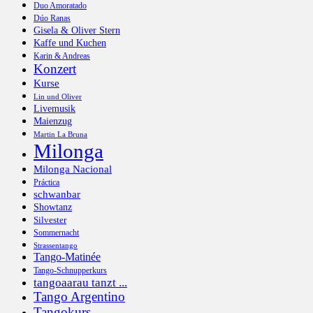
Duo Amoratado
Dúo Ranas
Gisela & Oliver Stern
Kaffe und Kuchen
Karin & Andreas
Konzert
Kurse
Lin und Oliver
Livemusik
Maienzug
Martin La Bruna
Milonga
Milonga Nacional
Práctica
schwanbar
Showtanz
Silvester
Sommernacht
Strassentango
Tango-Matinée
Tango-Schnupperkurs
tangoaarau tanzt ...
Tango Argentino
Tangokurs