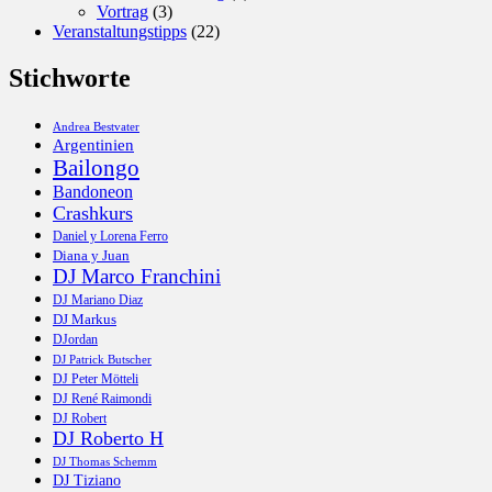
Vortrag
(3)
Veranstaltungstipps
(22)
Stichworte
Andrea Bestvater
Argentinien
Bailongo
Bandoneon
Crashkurs
Daniel y Lorena Ferro
Diana y Juan
DJ Marco Franchini
DJ Mariano Diaz
DJ Markus
DJordan
DJ Patrick Butscher
DJ Peter Mötteli
DJ René Raimondi
DJ Robert
DJ Roberto H
DJ Thomas Schemm
DJ Tiziano