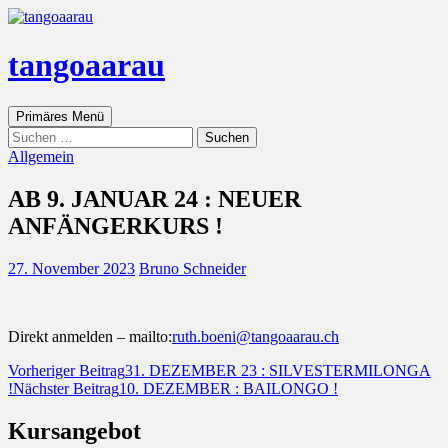
tangoaarau
Suchen
Zum
Primäres Menü
Inhalt
Suche
springen
nach:
Allgemein
AB 9. JANUAR 24 : NEUER
ANFÄNGERKURS !
27. November 2023
Bruno Schneider
Direkt anmelden – mailto:
ruth.boeni@tangoaarau.ch
Beitragsnavigation
Vorheriger Beitrag
31. DEZEMBER 23 : SILVESTERMILONGA
!
Nächster Beitrag
10. DEZEMBER : BAILONGO !
Kursangebot