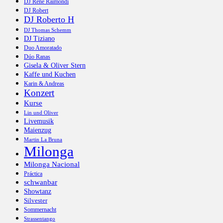
DJ René Raimondi
DJ Robert
DJ Roberto H
DJ Thomas Schemm
DJ Tiziano
Duo Amoratado
Dúo Ranas
Gisela & Oliver Stern
Kaffe und Kuchen
Karin & Andreas
Konzert
Kurse
Lin und Oliver
Livemusik
Maienzug
Martin La Bruna
Milonga
Milonga Nacional
Práctica
schwanbar
Showtanz
Silvester
Sommernacht
Strassentango