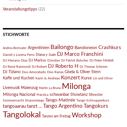
Veranstaltungstipps
(22)
STICHWORTE
Bailongo
Crashkurs
Bandoneon
Argentinien
Andrea Bestvater
DJ Marco Franchini
Diana y Juan
Daniel y Lorena Ferro
DJ Markus
DJ Mariano Diaz
DJordan
DJ Peter Mötteli
DJ Patrick Butscher
DJ Roberto H
DJ René Raimondi
DJ Robert
DJ Thomas Schemm
DJ Tiziano
Gisela & Oliver Stern
Duo Amoratado
Dúo Ranas
Konzert
Kurse
Kaffe und Kuchen
Karin & Andreas
Lin und Oliver
Milonga
Livemusik
Maienzug
Martin La Bruna
Milonga Nacional
schwanbar
Showtanz
Silvester
Práctica
Tango-Matinée
Sommernacht
Tango-Schnupperkurs
Strassentango
Tango Argentino
Tangokurs
tangoaarau tanzt ...
Tangolokal
Workshop
Tanzen am Freitag