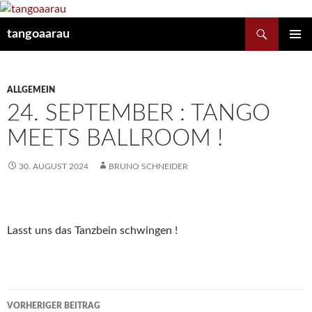
Suchen
tangoaarau
ZUM
PRIMÄR
INHALT
MENÜ
SPRINGEN
ALLGEMEIN
24. SEPTEMBER : TANGO
MEETS BALLROOM !
30. AUGUST 2024
BRUNO SCHNEIDER
Lasst uns das Tanzbein schwingen !
Beitragsnavigation
VORHERIGER BEITRAG