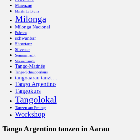
Maienzug
Martin La Bruna
Milonga
Milonga Nacional
Práctica
schwanbar
Showtanz
Silvester
Sommernacht
Strassentango
Tango-Matinée
Tango-Schnupperkurs
tangoaarau tanzt ...
Tango Argentino
Tangokurs
Tangolokal
Tanzen am Freitag
Workshop
Tango Argentino tanzen in Aarau