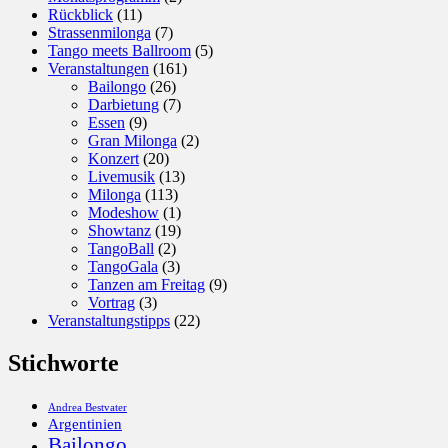
Rückblick
(11)
Strassenmilonga
(7)
Tango meets Ballroom
(5)
Veranstaltungen
(161)
Bailongo
(26)
Darbietung
(7)
Essen
(9)
Gran Milonga
(2)
Konzert
(20)
Livemusik
(13)
Milonga
(113)
Modeshow
(1)
Showtanz
(19)
TangoBall
(2)
TangoGala
(3)
Tanzen am Freitag
(9)
Vortrag
(3)
Veranstaltungstipps
(22)
Stichworte
Andrea Bestvater
Argentinien
Bailongo