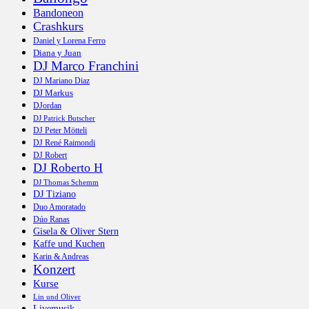
Bandoneon
Crashkurs
Daniel y Lorena Ferro
Diana y Juan
DJ Marco Franchini
DJ Mariano Diaz
DJ Markus
DJordan
DJ Patrick Butscher
DJ Peter Mötteli
DJ René Raimondi
DJ Robert
DJ Roberto H
DJ Thomas Schemm
DJ Tiziano
Duo Amoratado
Dúo Ranas
Gisela & Oliver Stern
Kaffe und Kuchen
Karin & Andreas
Konzert
Kurse
Lin und Oliver
Livemusik