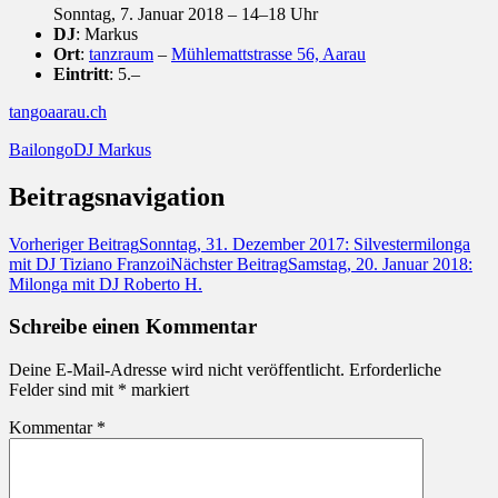
Sonntag, 7. Januar 2018 – 14–18 Uhr
DJ
: Markus
Ort
:
tanzraum
–
Mühlemattstrasse 56, Aarau
Eintritt
: 5.–
tangoaarau.ch
Bailongo
DJ Markus
Beitragsnavigation
Vorheriger Beitrag
Sonntag, 31. Dezember 2017: Silvestermilonga
mit DJ Tiziano Franzoi
Nächster Beitrag
Samstag, 20. Januar 2018:
Milonga mit DJ Roberto H.
Schreibe einen Kommentar
Deine E-Mail-Adresse wird nicht veröffentlicht.
Erforderliche
Felder sind mit
*
markiert
Kommentar
*