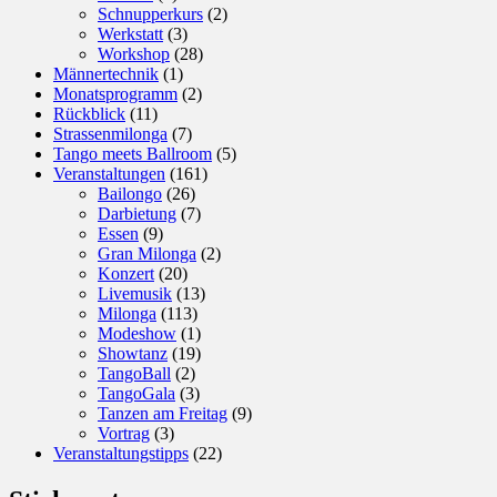
Schnupperkurs
(2)
Werkstatt
(3)
Workshop
(28)
Männertechnik
(1)
Monatsprogramm
(2)
Rückblick
(11)
Strassenmilonga
(7)
Tango meets Ballroom
(5)
Veranstaltungen
(161)
Bailongo
(26)
Darbietung
(7)
Essen
(9)
Gran Milonga
(2)
Konzert
(20)
Livemusik
(13)
Milonga
(113)
Modeshow
(1)
Showtanz
(19)
TangoBall
(2)
TangoGala
(3)
Tanzen am Freitag
(9)
Vortrag
(3)
Veranstaltungstipps
(22)