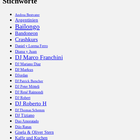
Stichworte
Andrea Bestvater
Argentinien
Bailongo
Bandoneon
Crashkurs
Daniel y Lorena Ferro
Diana y Juan
DJ Marco Franchini
DJ Mariano Diaz
DJ Markus
DJordan
DJ Patrick Butscher
DJ Peter Mötteli
DJ René Raimondi
DJ Robert
DJ Roberto H
DJ Thomas Schemm
DJ Tiziano
Duo Amoratado
Dúo Ranas
Gisela & Oliver Stern
Kaffe und Kuchen