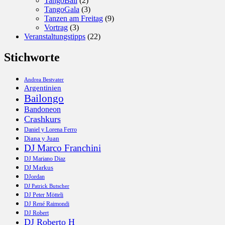
TangoBall
(2)
TangoGala
(3)
Tanzen am Freitag
(9)
Vortrag
(3)
Veranstaltungstipps
(22)
Stichworte
Andrea Bestvater
Argentinien
Bailongo
Bandoneon
Crashkurs
Daniel y Lorena Ferro
Diana y Juan
DJ Marco Franchini
DJ Mariano Diaz
DJ Markus
DJordan
DJ Patrick Butscher
DJ Peter Mötteli
DJ René Raimondi
DJ Robert
DJ Roberto H