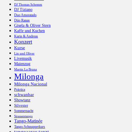
DJ Thomas Schemm
DJ Tiziano
Duo Amoratado
Dúo Ranas
Gisela & Oliver Stern
Kaffe und Kuchen
Karin & Andreas
Konzert
Kurse
Lin und Oliver
Livemusik
Maienzug
Martin La Bruna
Milonga
Milonga Nacional
Práctica
schwanbar
Showtanz
Silvester
Sommernacht
Strassentango
Tango-Matinée
Tango-Schnupperkurs
tangoaarau tanzt ...