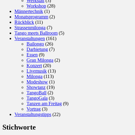
Werkstatt
(3)
Workshop
(28)
Männertechnik
(1)
Monatsprogramm
(2)
Rückblick
(11)
Strassenmilonga
(7)
Tango meets Ballroom
(5)
Veranstaltungen
(161)
Bailongo
(26)
Darbietung
(7)
Essen
(9)
Gran Milonga
(2)
Konzert
(20)
Livemusik
(13)
Milonga
(113)
Modeshow
(1)
Showtanz
(19)
TangoBall
(2)
TangoGala
(3)
Tanzen am Freitag
(9)
Vortrag
(3)
Veranstaltungstipps
(22)
Stichworte