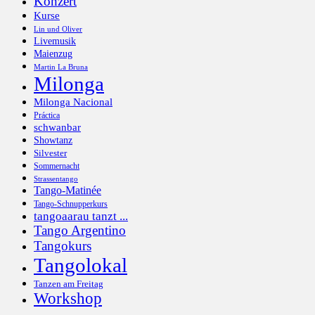
Konzert
Kurse
Lin und Oliver
Livemusik
Maienzug
Martin La Bruna
Milonga
Milonga Nacional
Práctica
schwanbar
Showtanz
Silvester
Sommernacht
Strassentango
Tango-Matinée
Tango-Schnupperkurs
tangoaarau tanzt ...
Tango Argentino
Tangokurs
Tangolokal
Tanzen am Freitag
Workshop