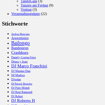
TangoGala
(3)
Tanzen am Freitag
(9)
Vortrag
(3)
Veranstaltungstipps
(22)
Stichworte
Andrea Bestvater
Argentinien
Bailongo
Bandoneon
Crashkurs
Daniel y Lorena Ferro
Diana y Juan
DJ Marco Franchini
DJ Mariano Diaz
DJ Markus
DJordan
DJ Patrick Butscher
DJ Peter Mötteli
DJ René Raimondi
DJ Robert
DJ Roberto H