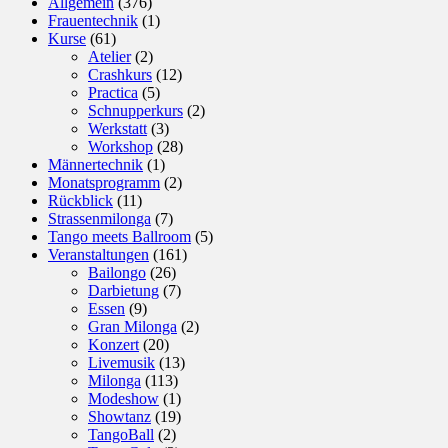
Allgemein
(376)
Frauentechnik
(1)
Kurse
(61)
Atelier
(2)
Crashkurs
(12)
Practica
(5)
Schnupperkurs
(2)
Werkstatt
(3)
Workshop
(28)
Männertechnik
(1)
Monatsprogramm
(2)
Rückblick
(11)
Strassenmilonga
(7)
Tango meets Ballroom
(5)
Veranstaltungen
(161)
Bailongo
(26)
Darbietung
(7)
Essen
(9)
Gran Milonga
(2)
Konzert
(20)
Livemusik
(13)
Milonga
(113)
Modeshow
(1)
Showtanz
(19)
TangoBall
(2)