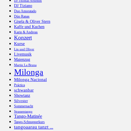
DJ Thomas Schemm
DJ Tiziano
Duo Amoratado
Dúo Ranas
Gisela & Oliver Stern
Kaffe und Kuchen
Karin & Andreas
Konzert
Kurse
Lin und Oliver
Livemusik
Maienzug
Martin La Bruna
Milonga
Milonga Nacional
Práctica
schwanbar
Showtanz
Silvester
Sommernacht
Strassentango
Tango-Matinée
Tango-Schnupperkurs
tangoaarau tanzt ...